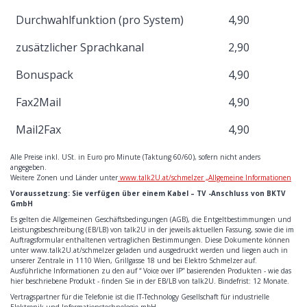
Durchwahlfunktion (pro System)
4,90
zusätzlicher Sprachkanal
2,90
Bonuspack
4,90
Fax2Mail
4,90
Mail2Fax
4,90
Alle Preise inkl. USt. in Euro pro Minute (Taktung 60/60), sofern nicht anders
angegeben.
Weitere Zonen und Länder unter
www.talk2U.at/schmelzer „Allgemeine Informationen
Voraussetzung: Sie verfügen über einem Kabel – TV -Anschluss von BKTV
GmbH
Es gelten die Allgemeinen Geschäftsbedingungen (AGB), die Entgeltbestimmungen und
Leistungsbeschreibung (EB/LB) von talk2U in der jeweils aktuellen Fassung, sowie die im
Auftragsformular enthaltenen vertraglichen Bestimmungen. Diese Dokumente können
unter www.talk2U.at/schmelzer geladen und ausgedruckt werden und liegen auch in
unserer Zentrale in 1110 Wien, Grillgasse 18 und bei Elektro Schmelzer auf.
Ausführliche Informationen zu den auf “ Voice over IP” basierenden Produkten - wie das
hier beschriebene Produkt - finden Sie in der EB/LB von talk2U. Bindefrist: 12 Monate.
Vertragspartner für die Telefonie ist die IT-Technology Gesellschaft für industrielle
Elektronik und Informationstechnologie mbH.